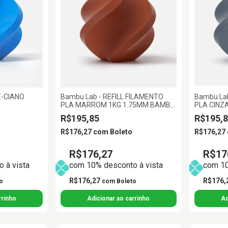
E-CIANO
Bambu Lab - REFILL FILAMENTO
Bambu Lab
PLA MARROM 1KG 1.75MM BAMBU
PLA CINZ
LAB
BAMBU L
R$195,85
R$195,8
R$176,27
com
Boleto
R$176,27
R$176,27
R$17
 à vista
com 10% desconto à vista
com 10
R$176,27
R$176,
o
com
Boleto