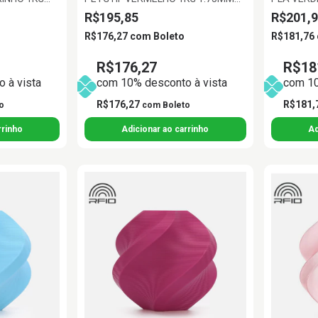
BAMBU LAB
BAMBU L
R$195,85
R$201,9
R$176,27
com
Boleto
R$181,76
R$176,27
R$18
 à vista
com 10% desconto à vista
com 10
R$176,27
R$181,
o
com
Boleto