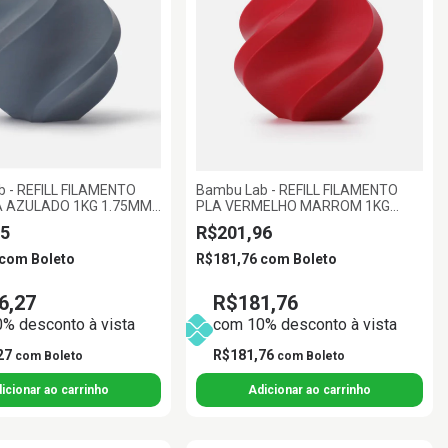
 - REFILL FILAMENTO
Bambu Lab - REFILL FILAMENTO
A AZULADO 1KG 1.75MM
PLA VERMELHO MARROM 1KG
AB
1.75MM BAMBU LAB
5
R$201,96
com
Boleto
R$181,76
com
Boleto
6,27
R$181,76
% desconto à vista
com 10% desconto à vista
27
R$181,76
com
Boleto
com
Boleto