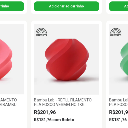
FILAMENTO
Bambu Lab - REFILL FILAMENTO
Bambu Lab
MM BAMBU
PLA FOSCO VERMELHO 1KG
PLA FOSC
1.75MM BAMBU LAB
BAMBU L
R$201,96
R$201,9
R$181,76
com
Boleto
R$181,76