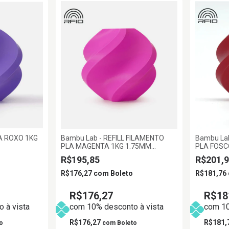
A ROXO 1KG
Bambu Lab - REFILL FILAMENTO
Bambu Lab
PLA MAGENTA 1KG 1.75MM
PLA FOSC
BAMBU LAB
1KG 1.75
R$195,85
R$201,9
R$176,27
com
Boleto
R$181,76
R$176,27
R$18
 à vista
com 10% desconto à vista
com 10
R$176,27
R$181,
o
com
Boleto