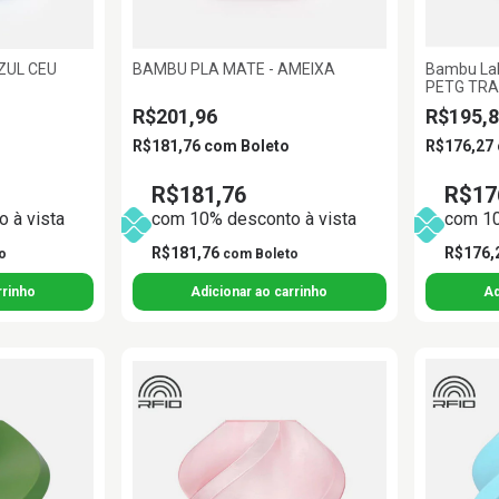
ZUL CEU
BAMBU PLA MATE - AMEIXA
Bambu Lab
PETG TRA
1.75MM B
R$201,96
R$195,8
R$181,76
com
Boleto
R$176,27
R$181,76
R$17
 à vista
com 10% desconto à vista
com 10
R$181,76
R$176,
o
com
Boleto