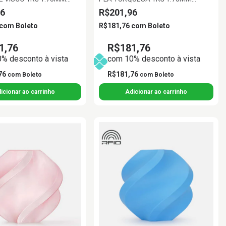
AB
BAMBU LAB
6
R$201,96
com
Boleto
R$181,76
com
Boleto
1,76
R$181,76
% desconto à vista
com 10% desconto à vista
76
R$181,76
com
Boleto
com
Boleto