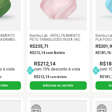
FILAMENTO
Bambu Lab - REFILL FILAMENTO
Bambu Lab
MM BAMBU
PETG TRANSLUCIDO ROSA 1KG
PLA FOSC
1.75MM BAMBU LAB
1.75MM B
R$235,71
R$201,9
R$212,14
com
Boleto
R$181,76
R$212,14
R$18
 à vista
com 10% desconto à vista
com 10
R$212,14
R$181,
o
com
Boleto