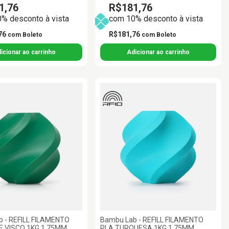
1,76
R$181,76
% desconto à vista
com 10% desconto à vista
76
R$181,76
com
Boleto
com
Boleto
 - REFILL FILAMENTO
Bambu Lab - REFILL FILAMENTO
E VISCO 1KG 1.75MM
PLA TURQUESA 1KG 1.75MM