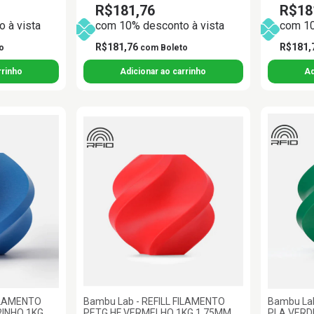
R$181,76
R$18
 à vista
com 10% desconto à vista
com 10
R$181,76
R$181,
o
com
Boleto
FILAMENTO
Bambu Lab - REFILL FILAMENTO
Bambu Lab
INHO 1KG
PETG HF VERMELHO 1KG 1.75MM
PLA VERD