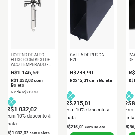
HOTEND DE ALTO
CALHA DE PURGA -
PA
FLUXO COM BICO DE
H2D
DE
ACO TEMPERADO -
0,8 MM
R$1.146,69
R$238,90
R$
R$1.032,02
com
R$215,01
com
Boleto
R$
Boleto
6
x
de
R$218,48
R$215,01
R$8
R$1.032,02
com 10% desconto à
com 
com 10% desconto à
vista
vista
vista
R$215,01
R$86
com
Boleto
R$1.032,02
com
Boleto