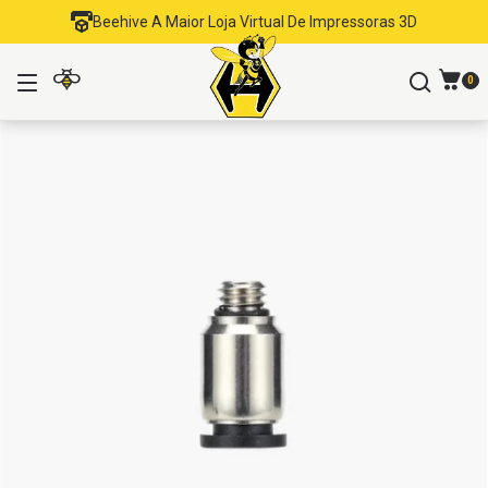
Beehive A Maior Loja Virtual De Impressoras 3D
0