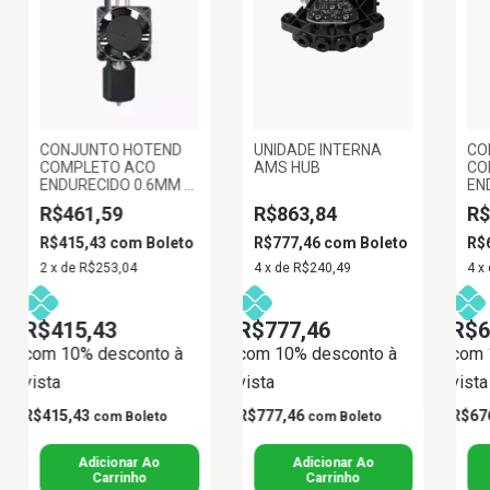
CONJUNTO HOTEND
UNIDADE INTERNA
CO
COMPLETO ACO
AMS HUB
CO
ENDURECIDO 0.6MM -
EN
SERIE P1
SE
R$461,59
R$863,84
R$
R$415,43
com
Boleto
R$777,46
com
Boleto
R$
2
x
de
R$253,04
4
x
de
R$240,49
4
x
R$415,43
R$777,46
R$6
com 10% desconto à
com 10% desconto à
com 
vista
vista
vista
R$415,43
R$777,46
R$67
com
Boleto
com
Boleto