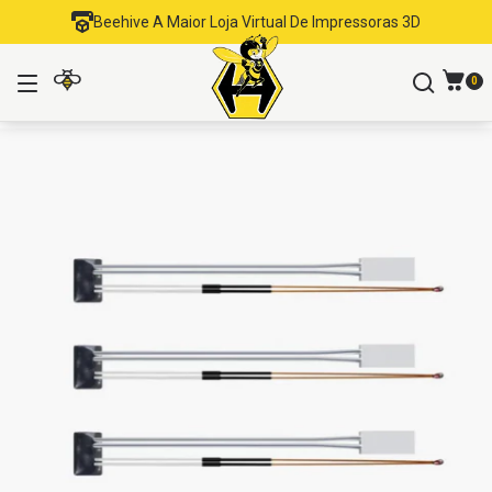
Beehive A Maior Loja Virtual De Impressoras 3D
0