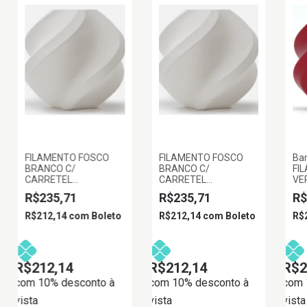
FILAMENTO FOSCO
FILAMENTO FOSCO
Ba
BRANCO C/
BRANCO C/
FI
CARRETEL
CARRETEL
VE
REUTILIZAVEL 1KG
REUTILIZAVEL 1KG
C/
R$235,71
R$235,71
R$
1.75MM BAMBULAB
1.75MM BAMBULAB
RE
1.
R$212,14
com
Boleto
R$212,14
com
Boleto
R$
R$212,14
R$212,14
R$2
com 10% desconto à
com 10% desconto à
com 
vista
vista
vista