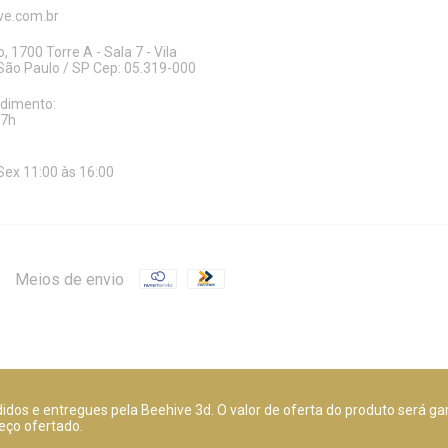
e.com.br
, 1700 Torre A - Sala 7 - Vila
ão Paulo / SP Cep: 05.319-000
ndimento:
17h
Sex 11:00 às 16:00
Meios de envio
dos e entregues pela Beehive 3d. O valor de oferta do produto será ga
eço ofertado.