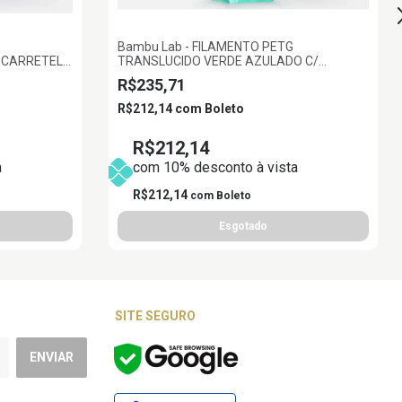
Bambu Lab - FILAMENTO PETG
 CARRETEL
TRANSLUCIDO VERDE AZULADO C/
MBU LAB
CARRETEL REUTILIZAVEL 1KG 1.75MM
R$235,71
BAMBU LAB
R$212,14
com
Boleto
R$212,14
a
com 10% desconto à vista
R$212,14
com
Boleto
SITE SEGURO