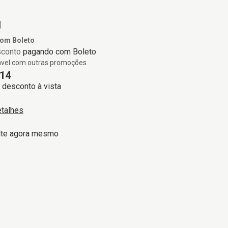
1
com
Boleto
sconto
pagando com Boleto
vel com outras promoções
14
desconto à vista
etalhes
lte agora mesmo