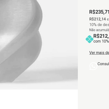
R$235,7
R$212,14
10% de de
Não acumulá
R$212,
com 10% 
Ver mais d
Consu