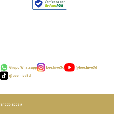
Verificada por
Grupo Whatsapp
bee.hive3d
@bee.hive3d
@bee.hive3d
rantido após a