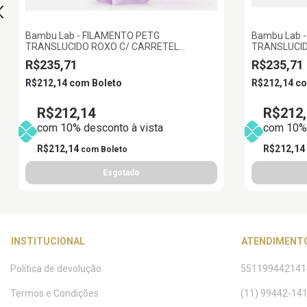
Bambu Lab - FILAMENTO PETG
Bambu Lab 
TRANSLUCIDO ROXO C/ CARRETEL
TRANSLUCID
REUTILIZAVEL 1KG 1.75MM BAMBU LAB
REUTILIZAV
R$235,71
R$235,71
R$212,14
com
Boleto
R$212,14
c
R$212,14
R$212,
com 10% desconto à vista
com 10% 
R$212,14
R$212,14
com
Boleto
INSTITUCIONAL
ATENDIMENT
Política de devolução
551199442141
Termos e Condições
(11) 99442-14