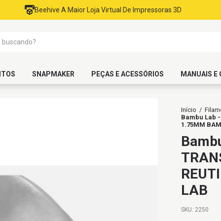
Beehive A Maior Loja Virtual De Impressoras 3D
NTOS
SNAPMAKER
PEÇAS E ACESSÓRIOS
MANUAIS E 
Início
/
Filam
Bambu Lab -
1.75MM BAM
Bambu
TRAN
REUTI
LAB
SKU:
2250