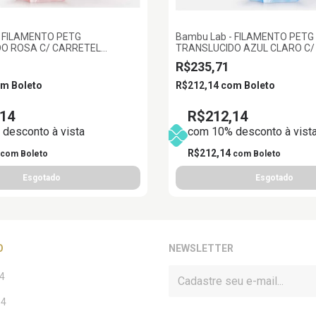
- FILAMENTO PETG
Bambu Lab - FILAMENTO PETG
O ROSA C/ CARRETEL
TRANSLUCIDO AZUL CLARO C/
EL 1KG 1.75MM BAMBU LAB
REUTILIZAVEL 1KG 1.75MM BA
R$235,71
om
Boleto
R$212,14
com
Boleto
14
R$212,14
desconto à vista
com 10% desconto à vist
R$212,14
com
Boleto
com
Boleto
O
NEWSLETTER
4
14