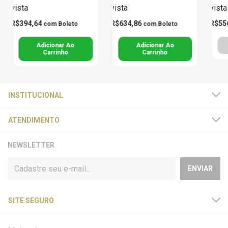
vista
vista
vista
R$394,64
R$634,86
R$55
com
Boleto
com
Boleto
INSTITUCIONAL
ATENDIMENTO
NEWSLETTER
SITE SEGURO