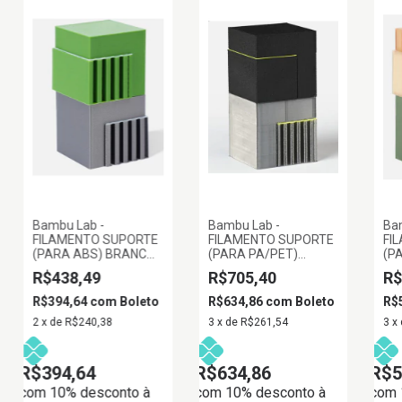
Bambu Lab -
Bambu Lab -
Ba
FILAMENTO SUPORTE
FILAMENTO SUPORTE
FI
(PARA ABS) BRANCO
(PARA PA/PET)
(P
C/ CARRETEL
VERDE C/ CARRETEL
NA
R$438,49
R$705,40
R$
REUTILIZAVEL 0.5KG
REUTILIZAVEL 0.5KG
CA
1.75MM BAMBU LAB
1.75MM BAMBU LAB
RE
R$394,64
com
Boleto
R$634,86
com
Boleto
R$
1.
2
x
de
R$240,38
3
x
de
R$261,54
3
x
R$394,64
R$634,86
R$5
com 10% desconto à
com 10% desconto à
com 