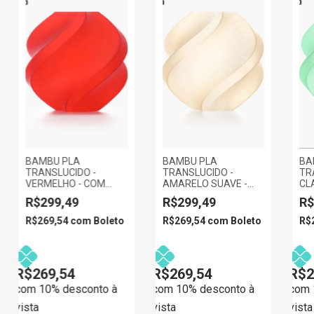
BAMBU PLA
BAMBU PLA
BA
TRANSLUCIDO -
TRANSLUCIDO -
TR
VERMELHO - COM
AMARELO SUAVE -
CL
CARRETEL
COM CARRETEL
CA
R$299,49
R$299,49
R$
REUTILIZAVEL BAMBU
REUTILIZAVEL BAMBU
RE
R$269,54
com
Boleto
R$269,54
com
Boleto
R$
R$269,54
R$269,54
R$2
com 10% desconto à
com 10% desconto à
com 
vista
vista
vista