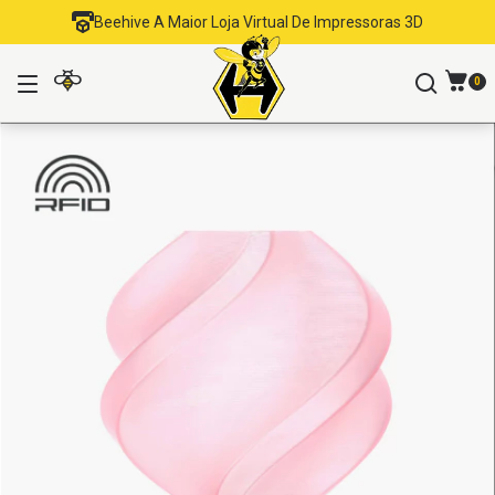
Beehive A Maior Loja Virtual De Impressoras 3D
0