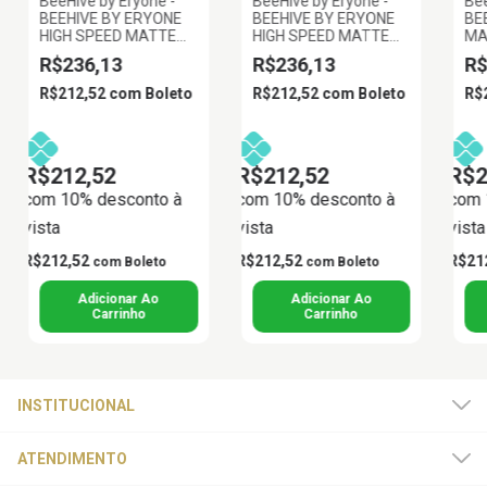
BeeHive by Eryone -
BeeHive by Eryone -
Bee
BEEHIVE BY ERYONE
BEEHIVE BY ERYONE
BE
HIGH SPEED MATTE
HIGH SPEED MATTE
MA
PLA TERRACOTA
PLA AZUL MARINHO
TE
R$236,13
R$236,13
R$
1.75MM 1KG
1.75MM 1KG
1K
R$212,52
com
Boleto
R$212,52
com
Boleto
R$
R$212,52
R$212,52
R$2
com 10% desconto à
com 10% desconto à
com 
vista
vista
vista
R$212,52
R$212,52
R$21
com
Boleto
com
Boleto
INSTITUCIONAL
ATENDIMENTO