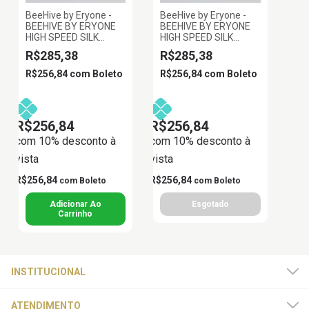
BeeHive by Eryone -
BeeHive by Eryone -
BEEHIVE BY ERYONE
BEEHIVE BY ERYONE
HIGH SPEED SILK
HIGH SPEED SILK
DUAL- COLOR PLA
DUAL- COLOR PLA
R$285,38
R$285,38
VERMELHO E VERDE
PRETO E OURO
1.75MM 1KG
ESCURO 1.75MM 1KG
R$256,84
com
Boleto
R$256,84
com
Boleto
R$256,84
R$256,84
com 10% desconto à
com 10% desconto à
vista
vista
R$256,84
R$256,84
com
Boleto
com
Boleto
INSTITUCIONAL
ATENDIMENTO