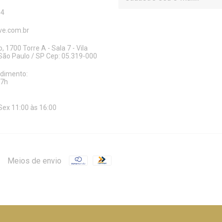
14
e.com.br
, 1700 Torre A - Sala 7 - Vila
ão Paulo / SP Cep: 05.319-000
ndimento:
17h
Sex 11:00 às 16:00
Meios de envio