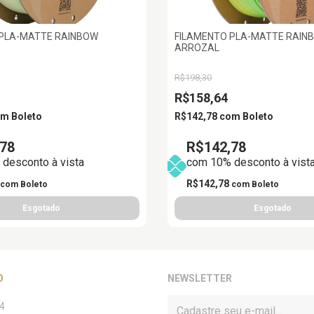
 PLA-MATTE RAINBOW
FILAMENTO PLA-MATTE RAIN
ARROZAL
R$198,30
R$158,64
om
Boleto
R$142,78
com
Boleto
78
R$142,78
desconto à vista
com 10% desconto à vist
R$142,78
com
Boleto
com
Boleto
O
NEWSLETTER
4