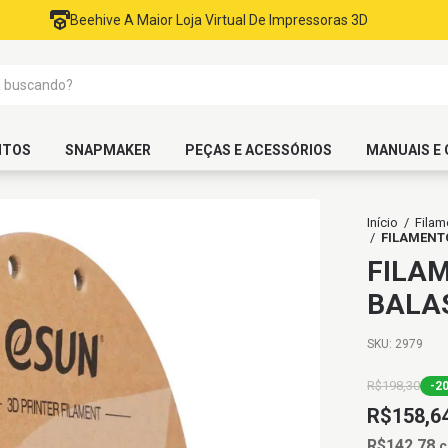
Beehive A Maior Loja Virtual De Impressoras 3D
NTOS
SNAPMAKER
PEÇAS E ACESSÓRIOS
MANUAIS E 
Início
/
Filam
/
FILAMENT
FILA
BALA
SKU:
2979
R$198,30
-
2
R$158,6
R$142,78