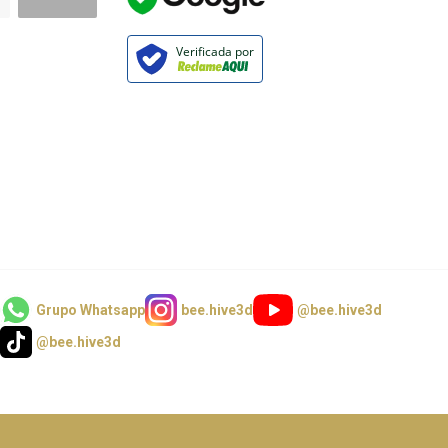
Verificada por
Grupo Whatsapp
bee.hive3d
@bee.hive3d
@bee.hive3d