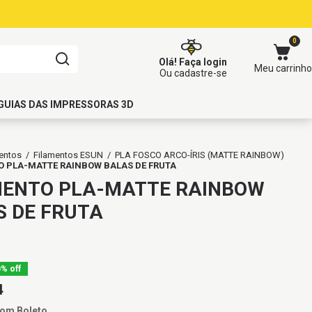
0
Olá!
Faça login
Meu carrinho
Ou cadastre-se
GUIAS DAS IMPRESSORAS 3D
entos
/
Filamentos ESUN
/
PLA FOSCO ARCO-ÍRIS (MATTE RAINBOW)
O PLA-MATTE RAINBOW BALAS DE FRUTA
MENTO PLA-MATTE RAINBOW
S DE FRUTA
0
%
off
4
com
Boleto