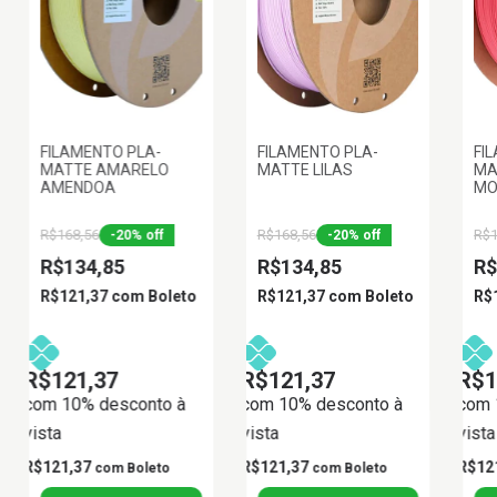
FILAMENTO PLA-
FILAMENTO PLA-
FI
MATTE AMARELO
MATTE LILAS
MA
AMENDOA
MO
R$168,56
R$168,56
R$1
-
20
%
off
-
20
%
off
R$134,85
R$134,85
R$
R$121,37
com
Boleto
R$121,37
com
Boleto
R$
R$121,37
R$121,37
R$1
com 10% desconto à
com 10% desconto à
com 
vista
vista
vista
R$121,37
R$121,37
R$12
com
Boleto
com
Boleto