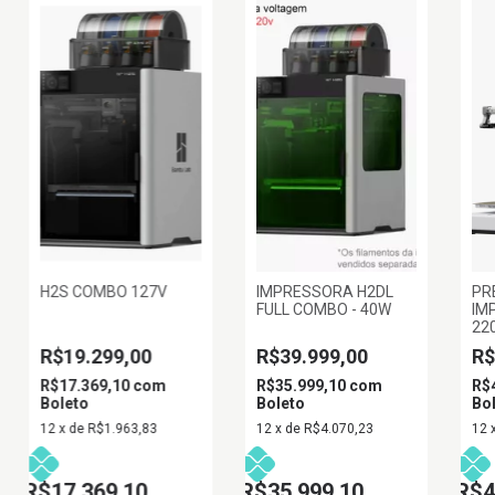
H2S COMBO 127V
IMPRESSORA H2DL
PR
FULL COMBO - 40W
IM
22
12
R$19.299,00
R$39.999,00
R$
R$17.369,10
com
R$35.999,10
com
R$
Boleto
Boleto
Bo
12
x
de
R$1.963,83
12
x
de
R$4.070,23
12
R$17.369,10
R$35.999,10
R$4