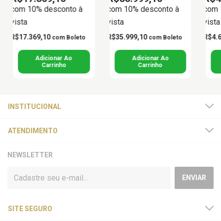
com 10% desconto à
com 10% desconto à
com 
vista
vista
vista
R$17.369,10
R$35.999,10
R$4.
com
Boleto
com
Boleto
Adicionar Ao
Carrinho
INSTITUCIONAL
ATENDIMENTO
NEWSLETTER
SITE SEGURO