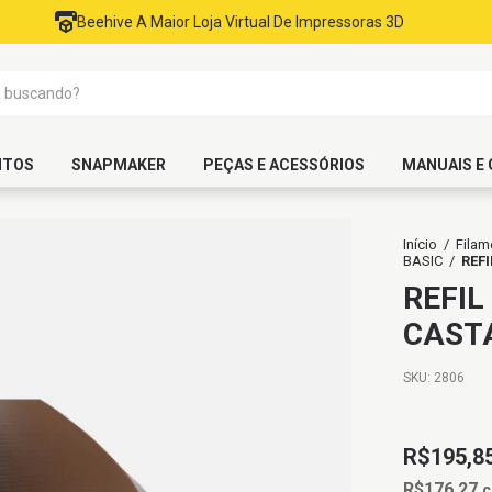
Beehive A Maior Loja Virtual De Impressoras 3D
NTOS
SNAPMAKER
PEÇAS E ACESSÓRIOS
MANUAIS E 
Início
/
Filam
BASIC
/
REF
REFIL
CAST
SKU:
2806
R$195,8
R$176,27