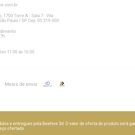
e.com.br
, 1700 Torre A - Sala 7 - Vila
ão Paulo / SP Cep: 05.319-000
ndimento:
17h
Sex 11:00 às 16:00
Meios de envio
dos e entregues pela Beehive 3d. O valor de oferta do produto será ga
eço ofertado.