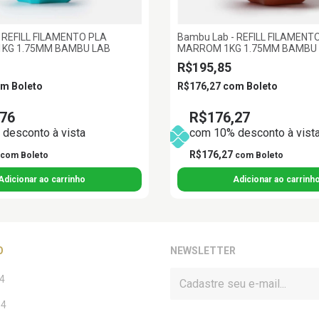
 REFILL FILAMENTO PLA
Bambu Lab - REFILL FILAMENT
KG 1.75MM BAMBU LAB
MARROM 1KG 1.75MM BAMBU
R$195,85
om
Boleto
R$176,27
com
Boleto
76
R$176,27
desconto à vista
com 10% desconto à vist
R$176,27
com
Boleto
com
Boleto
O
NEWSLETTER
4
14