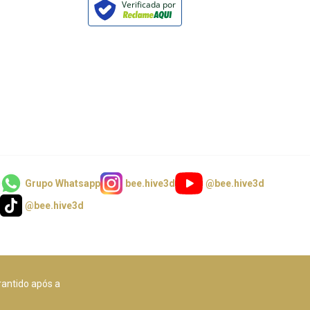
Verificada por
Grupo Whatsapp
bee.hive3d
@bee.hive3d
@bee.hive3d
rantido após a