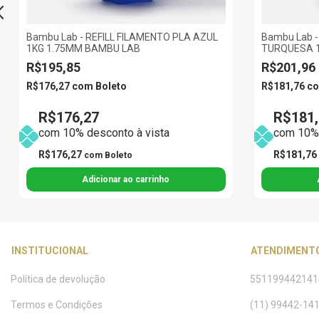
Bambu Lab - REFILL FILAMENTO PLA AZUL
Bambu Lab -
1KG 1.75MM BAMBU LAB
TURQUESA 1
R$195,85
R$201,96
R$176,27
com
Boleto
R$181,76
c
R$176,27
R$181,
com 10% desconto à vista
com 10% 
R$176,27
R$181,76
com
Boleto
INSTITUCIONAL
ATENDIMENT
Política de devolução
551199442141
Termos e Condições
(11) 99442-14