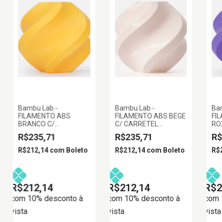
Bambu Lab -
Bambu Lab -
Ba
FILAMENTO ABS
FILAMENTO ABS BEGE
FI
BRANCO C/
C/ CARRETEL
RO
CARRETEL
REUTILIZAVEL 1KG
RE
R$235,71
R$235,71
R$
REUTILIZAVEL 1KG
1.75MM BAMBU LAB
1.
1.75MM BAMBU LAB
R$212,14
com
Boleto
R$212,14
com
Boleto
R$
R$212,14
R$212,14
R$2
com 10% desconto à
com 10% desconto à
com 
vista
vista
vista