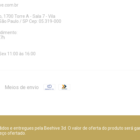
e.com.br
, 1700 Torre A - Sala 7 - Vila
ão Paulo / SP Cep: 05.319-000
ndimento:
17h
Sex 11:00 às 16:00
Meios de envio
dos e entregues pela Beehive 3d. O valor de oferta do produto será ga
eço ofertado.