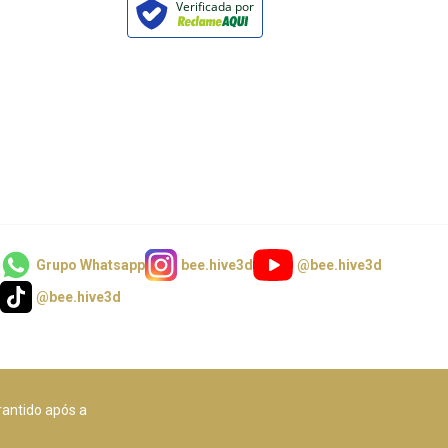
Verificada por
Grupo Whatsapp
bee.hive3d
@bee.hive3d
@bee.hive3d
rantido após a