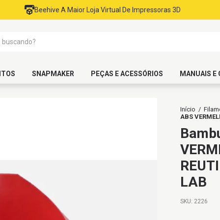
Beehive A Maior Loja Virtual De Impressoras 3D
NTOS
SNAPMAKER
PEÇAS E ACESSÓRIOS
MANUAIS E 
Início
/
Filam
ABS VERMEL
Bambu
VERM
REUTI
LAB
SKU:
2226