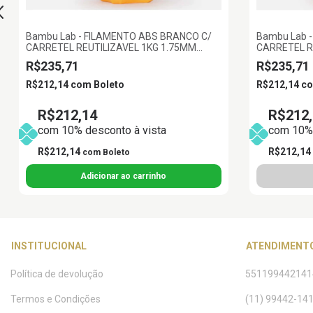
Bambu Lab - FILAMENTO ABS BRANCO C/
Bambu Lab 
CARRETEL REUTILIZAVEL 1KG 1.75MM
CARRETEL R
BAMBU LAB
BAMBU LAB
R$235,71
R$235,71
R$212,14
com
Boleto
R$212,14
c
R$212,14
R$212,
com 10% desconto à vista
com 10% 
R$212,14
R$212,14
com
Boleto
INSTITUCIONAL
ATENDIMENT
Política de devolução
551199442141
Termos e Condições
(11) 99442-14