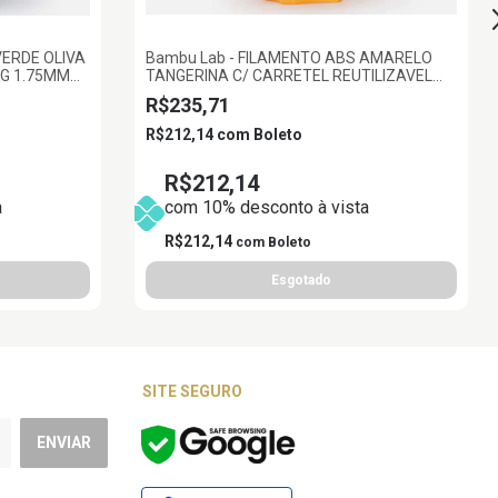
VERDE OLIVA
Bambu Lab - FILAMENTO ABS AMARELO
KG 1.75MM
TANGERINA C/ CARRETEL REUTILIZAVEL
1KG 1.75MM BAMBU LAB
R$235,71
R$212,14
com
Boleto
R$212,14
a
com 10% desconto à vista
R$212,14
com
Boleto
SITE SEGURO