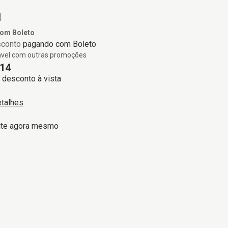
1
com
Boleto
sconto
pagando com Boleto
vel com outras promoções
14
desconto à vista
etalhes
lte agora mesmo