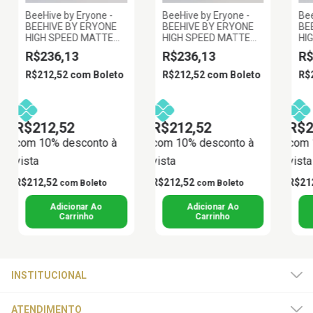
BeeHive by Eryone -
BeeHive by Eryone -
Bee
BEEHIVE BY ERYONE
BEEHIVE BY ERYONE
BE
HIGH SPEED MATTE
HIGH SPEED MATTE
HI
PLA CINZA 1.75MM
PLA BRANCO 1.75MM
PL
R$236,13
R$236,13
R$
1KG
1KG
1.
R$212,52
com
Boleto
R$212,52
com
Boleto
R$
R$212,52
R$212,52
R$2
com 10% desconto à
com 10% desconto à
com 
vista
vista
vista
R$212,52
R$212,52
R$21
com
Boleto
com
Boleto
INSTITUCIONAL
ATENDIMENTO