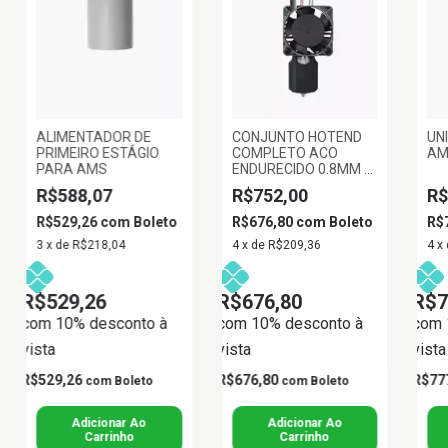
ALIMENTADOR DE
CONJUNTO HOTEND
UN
PRIMEIRO ESTÁGIO
COMPLETO ACO
AM
PARA AMS
ENDURECIDO 0.8MM -
SERIE P1
R$588,07
R$752,00
R$
R$529,26
com
Boleto
R$676,80
com
Boleto
R$
3
x
de
R$218,04
4
x
de
R$209,36
4
x
R$529,26
R$676,80
R$7
com 10% desconto à
com 10% desconto à
com 
vista
vista
vista
R$529,26
R$676,80
R$77
com
Boleto
com
Boleto