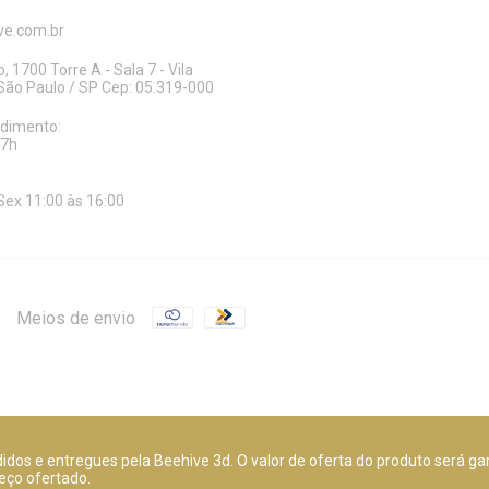
e.com.br
, 1700 Torre A - Sala 7 - Vila
ão Paulo / SP Cep: 05.319-000
ndimento:
17h
Sex 11:00 às 16:00
Meios de envio
dos e entregues pela Beehive 3d. O valor de oferta do produto será ga
eço ofertado.