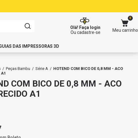
0
Olá!
Faça login
Meu carrinho
Ou cadastre-se
GUIAS DAS IMPRESSORAS 3D
s
/
Peças Bambu
/
Série A
/
HOTEND COM BICO DE 0,8 MM - ACO
 A1
D COM BICO DE 0,8 MM - ACO
RECIDO A1
7
com
Boleto