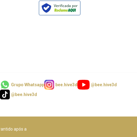
Verificada por
Grupo Whatsapp
bee.hive3d
@bee.hive3d
@bee.hive3d
rantido após a