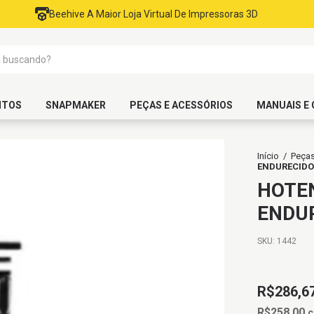
Beehive A Maior Loja Virtual De Impressoras 3D
NTOS
SNAPMAKER
PEÇAS E ACESSÓRIOS
MANUAIS E 
Início
/
Peça
ENDURECIDO
HOTEN
ENDU
SKU:
1442
R$286,6
R$258,00