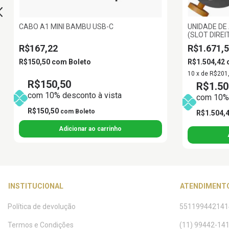
CABO A1 MINI BAMBU USB-C
UNIDADE DE
(SLOT DIREIT
R$167,22
R$1.671,
R$150,50
com
Boleto
R$1.504,42
10
x
de
R$201
R$150,50
R$1.50
com 10% desconto à vista
com 10% 
R$150,50
com
Boleto
R$1.504,
INSTITUCIONAL
ATENDIMENT
Política de devolução
551199442141
Termos e Condições
(11) 99442-14