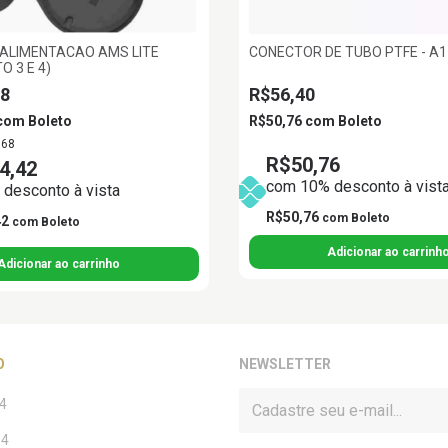
 ALIMENTACAO AMS LITE
CONECTOR DE TUBO PTFE - A1 
O 3 E 4)
58
R$56,40
com
Boleto
R$50,76
com
Boleto
,68
R$50,76
4,42
com 10% desconto à vist
desconto à vista
R$50,76
com
Boleto
42
com
Boleto
O
NEWSLETTER
4
14