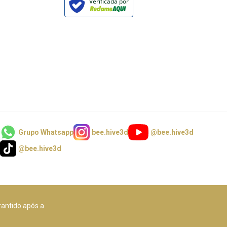
Verificada por
Grupo Whatsapp
bee.hive3d
@bee.hive3d
@bee.hive3d
rantido após a