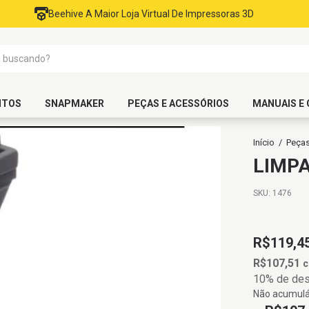
Beehive A Maior Loja Virtual De Impressoras 3D
NTOS
SNAPMAKER
PEÇAS E ACESSÓRIOS
MANUAIS E 
Início
/
Peça
LIMPA
SKU:
1476
R$119,4
R$107,51
10% de de
Não acumulá