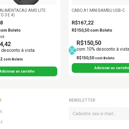
 ALIMENTACAO AMS LITE
CABO A1 MINI BAMBU USB-C
O 3 E 4)
58
R$167,22
com
Boleto
R$150,50
com
Boleto
,68
R$150,50
4,42
com 10% desconto à vist
desconto à vista
R$150,50
com
Boleto
42
com
Boleto
O
NEWSLETTER
4
14