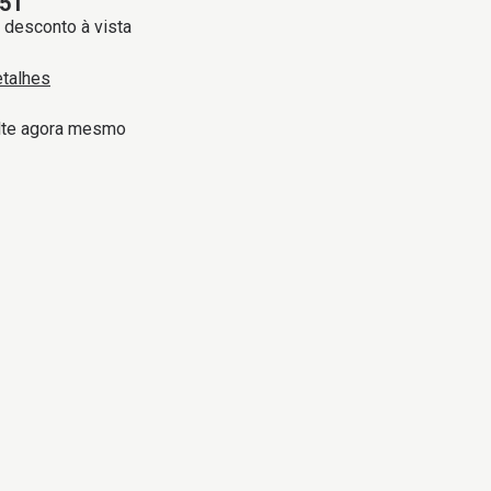
51
desconto à vista
etalhes
lte agora mesmo