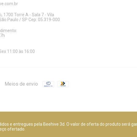
e.com.br
, 1700 Torre A - Sala 7 - Vila
ão Paulo / SP Cep: 05.319-000
ndimento:
17h
Sex 11:00 às 16:00
Meios de envio
dos e entregues pela Beehive 3d. O valor de oferta do produto será ga
eço ofertado.