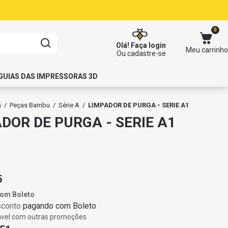
0
Olá!
Faça login
Meu carrinho
Ou cadastre-se
GUIAS DAS IMPRESSORAS 3D
s
/
Peças Bambu
/
Série A
/
LIMPADOR DE PURGA - SERIE A1
DOR DE PURGA - SERIE A1
5
com
Boleto
sconto
pagando com Boleto
vel com outras promoções