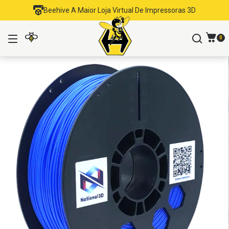
Beehive A Maior Loja Virtual De Impressoras 3D
0