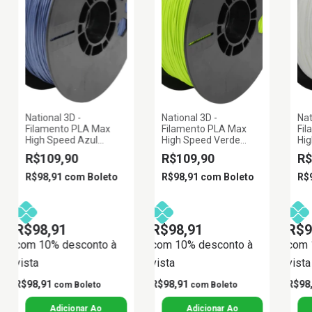
National 3D -
National 3D -
Nat
Filamento PLA Max
Filamento PLA Max
Fi
High Speed Azul
High Speed Verde
Hi
Cobalto 1kg 1,75mm
Citrico 1kg 1,75mm
1k
R$109,90
R$109,90
R$
R$98,91
com
Boleto
R$98,91
com
Boleto
R$
R$98,91
R$98,91
R$9
com 10% desconto à
com 10% desconto à
com 
vista
vista
vista
R$98,91
R$98,91
R$98
com
Boleto
com
Boleto