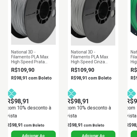
National 3D -
National 3D -
Nat
Filamento PLA Max
Filamento PLA Max
Fi
High Speed Prata
High Speed Cinza
Hi
Metalico 1kg 1,75mm
Claro 1kg 1,75mm
Gr
R$109,90
R$109,90
R$
R$98,91
com
Boleto
R$98,91
com
Boleto
R$
R$98,91
R$98,91
R$9
com 10% desconto à
com 10% desconto à
com 
vista
vista
vista
R$98,91
R$98,91
R$98
com
Boleto
com
Boleto